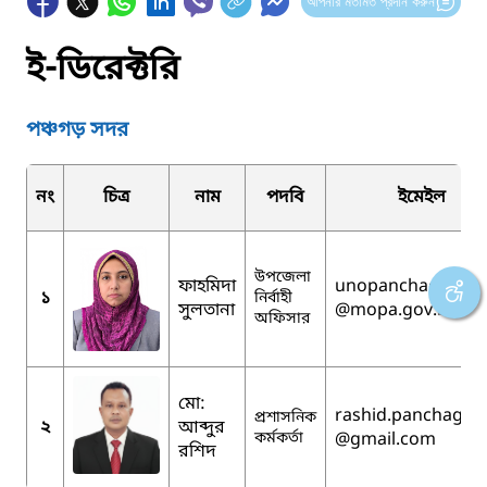
আপনার মতামত প্রদান করুন
ই-ডিরেক্টরি
পঞ্চগড় সদর
নং
চিত্র
নাম
পদবি
ইমেইল
উপজেলা
ফাহমিদা
unopanchagarh
১
নির্বাহী
সুলতানা
@mopa.gov.bd
অফিসার
মো:
rashid.panchagar
প্রশাসনিক
২
আব্দুর
কর্মকর্তা
@gmail.com
রশিদ