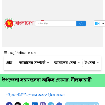
বাংলাদেশ জাতীয় তথ্য বাতায়ন
BN
দেখুন
মেনু নির্বাচন করুন
আমাদের সম্পর্কে
আমাদের সেবা
ই-সেবা
উপজেলা সমাজসেবা অফিস,ডোমার, নীলফামারী
এই কনটেন্টটি শেয়ার করতে ক্লিক করুন