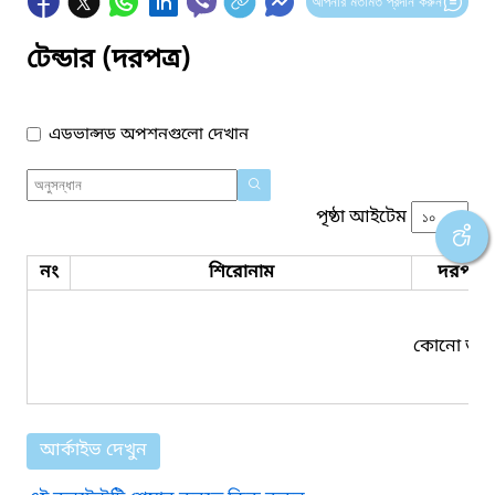
আপনার মতামত প্রদান করুন
টেন্ডার (দরপত্র)
এডভান্সড অপশনগুলো দেখান
পৃষ্ঠা আইটেম
নং
শিরোনাম
দরপত্র 
কোনো তথ্য
আর্কাইভ দেখুন