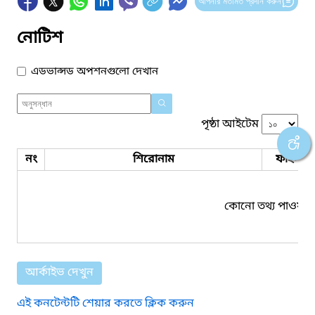
আপনার মতামত প্রদান করুন
নোটিশ
এডভান্সড অপশনগুলো দেখান
পৃষ্ঠা আইটেম
নং
শিরোনাম
ফাইল সম
কোনো তথ্য পাওয়া য
আর্কাইভ দেখুন
এই কনটেন্টটি শেয়ার করতে ক্লিক করুন