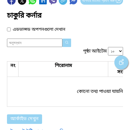
আপনার মতামত প্রদান করুন
চাকুরি কর্নার
এডভান্সড অপশনগুলো দেখান
পৃষ্ঠা আইটেম
নং
শিরোনাম
পিডিএ
সংযুক্ত
কোনো তথ্য পাওয়া যায়নি।
আর্কাইভ দেখুন